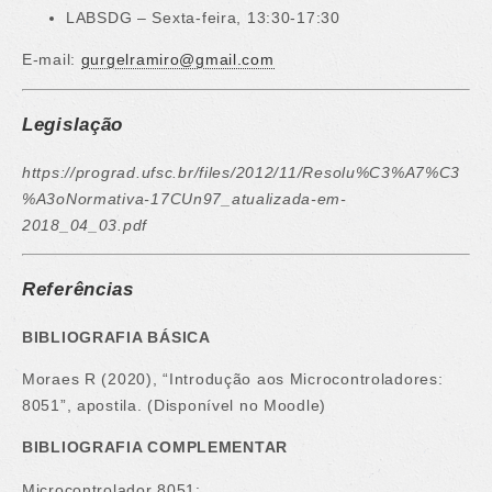
LABSDG – Sexta-feira, 13:30-17:30
E-mail:
gurgelramiro@gmail.com
Legislação
https://prograd.ufsc.br/files/2012/11/Resolu%C3%A7%C3
%A3oNormativa-17CUn97_atualizada-em-
2018_04_03.pdf
Referências
BIBLIOGRAFIA BÁSICA
Moraes R (2020), “Introdução aos Microcontroladores:
8051”, apostila. (Disponível no Moodle)
BIBLIOGRAFIA COMPLEMENTAR
Microcontrolador 8051: