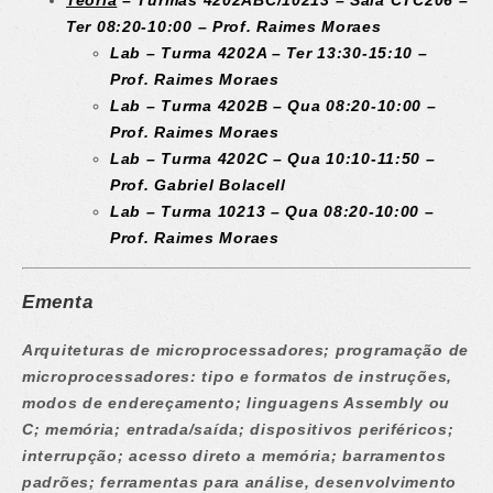
Teoria
– Turmas 4202ABC/10213 – Sala CTC206 –
Ter 08:20-10:00 – Prof. Raimes Moraes
Lab – Turma
4202A
– Ter 13:30-15:10 –
Prof. Raimes Moraes
Lab – Turma
4202B
– Qua 08:20-10:00 –
Prof. Raimes Moraes
Lab – Turma
4202C
– Qua 10:10-11:50 –
Prof. Gabriel Bolacell
Lab – Turma 10213 – Qua 08:20-10:00 –
Prof. Raimes Moraes
Ementa
Arquiteturas de microprocessadores; programação de
microprocessadores: tipo e formatos de instruções,
modos de endereçamento; linguagens Assembly ou
C; memória; entrada/saída; dispositivos periféricos;
interrupção; acesso direto a memória; barramentos
padrões; ferramentas para análise, desenvolvimento