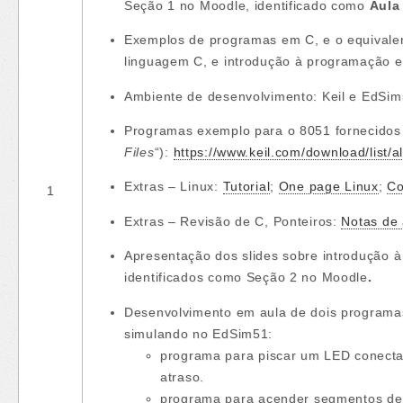
Seção 1 no Moodle, identificado como
Aula
Exemplos de programas em C, e o equivale
linguagem C, e introdução à programação
Ambiente de desenvolvimento: Keil e EdSim
Programas exemplo para o 8051 fornecidos 
Files
“):
https://www.keil.com/download/list/a
Extras – Linux:
Tutorial
;
One page Linux
;
Co
1
Extras – Revisão de C, Ponteiros:
Notas de 
Apresentação dos slides sobre introdução à
identificados como Seção 2 no Moodle
.
Desenvolvimento em aula de dois programas
simulando no EdSim51:
programa para piscar um LED conecta
atraso.
programa para acender segmentos de