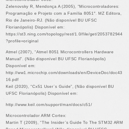
Zelenovsky R, Mendonça A (2005), “Microcontroladores:
Programação e Projeto com a Família 8051″. MZ Editora,
Rio de Janeiro-RJ. (Não disponível BU UFSC
Florianópolis) Disponível em:
https://st3.ning.com/topology/rest/1.0/file/get/2053782944
?profile=original
Atmel (2007), “Atmel 8051 Microcontrollers Hardware
Manual”. (Não disponível BU UFSC Florianópolis)
Disponível em:
http://ww1.microchip.com/downloads/en/DeviceDoc/doc43
16.pdf
Keil (2020), “Cx51 User´s Guide”, (Não disponível BU
UFSC Florianópolis) Disponível em:
http://www.keil.com/support/man/docs/c51/
Microcontrolador ARM Cortex:
Martin T (2009), “The Insider’s Guide To The STM32 ARM