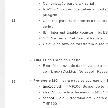
Comunicação paralela x serial
RS-232C: padrão que define a interface
pinagem.
12
Conexão para transferência de dados 
serial.
IE – Interrupt Enable Register – bit ES
SCON – Serial Port Control Register.
Cálculo da taxa de transferência (
baud
Aula 11
do Plano de Ensino:
Exercício, envio de dados via porta 
com Linux (Desktop, Notebook, Raspbe
Protocolo I2C
– para aqueles que querem ir
13
tmp100.pdf
– TMP100: Sensor de temp
slaa151.pdf
– Interfaceando o MSP43
sensor_i2c.c
– Programa em C para o 
TMP100