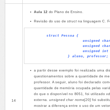
Aula 12
do Plano de Ensino.
Revisão do uso de
struct
na linguagem C. F
struct Pessoa {

                 unsigned char
                 unsigned char
                 unsigned int 
          } aluno, professor;
a partir desse exemplo foi realizada uma d
questionamentos sobre a quantidade de mem
professor. A seguir, aluno foi declarado co
quantidade de memória ocupada pelas variá
do que o disponível no 8051, foi utilizado
xd
externa.
unsigned char nome[20]
foi substi
14
mostrar a diferença entre o uso de um veto