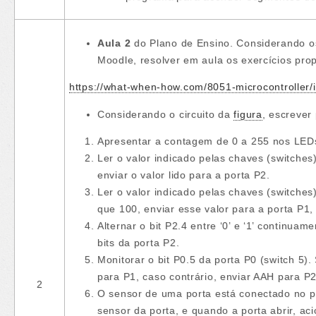
Aula 2
do Plano de Ensino. Considerando os
Moodle, resolver em aula os exercícios pr
https://what-when-how.com/8051-microcontroller/
Considerando o circuito da
figura
, escrever
Apresentar a contagem de 0 a 255 nos LED
Ler o valor indicado pelas chaves (switches
enviar o valor lido para a porta P2.
Ler o valor indicado pelas chaves (switches
que 100, enviar esse valor para a porta P1, 
Alternar o bit P2.4 entre ‘0’ e ‘1’ continua
bits da porta P2.
Monitorar o bit P0.5 da porta P0 (switch 5). 
para P1, caso contrário, enviar AAH para P2
2
O sensor de uma porta está conectado no pi
sensor da porta, e quando a porta abrir, a