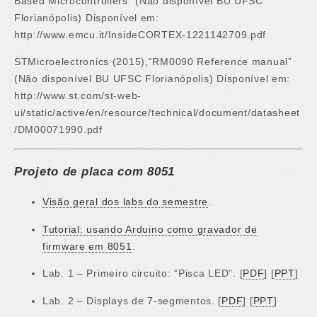
Based Microcontrollers” (Não disponível BU UFSC
Florianópolis) Disponível em:
http://www.emcu.it/InsideCORTEX-1221142709.pdf
STMicroelectronics (2015),“RM0090 Reference manual”
(Não disponível BU UFSC Florianópolis) Disponível em:
http://www.st.com/st-web-
ui/static/active/en/resource/technical/document/datasheet
/DM00071990.pdf
Projeto de placa com 8051
Visão geral dos labs do semestre
.
Tutorial: usando Arduino como gravador de
firmware em 8051
.
Lab. 1 – Primeiro circuito: “Pisca LED”. [
PDF
] [
PPT
]
Lab. 2 – Displays de 7-segmentos. [
PDF
] [
PPT
]