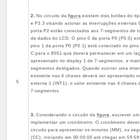
2.
No circuito da
figura
existem dois botões do ti
e P3.3 visando acionar as interrupções externas 
porta P2 estão conectados aos 7-segmentos de t
de dados do LCD. O pino 0 da porta P0 (P0.0) es
pino 1 da porta P0 (P0.1) está conectado no pi
C para o 8051 que deverá permanecer em um laço i
apresentado no display 1 de 7-segmentos, e man
segmentos desligados. Quando ocorrer uma interr
existente nas 4 chaves deverá ser apresentado 
5
externa 1 (INT1), o valor existente nas 4 chaves
7-segmentos.
3.
Considerando o circuito da
figura
, escrever u
implementar um cronômetro. O cronômetro deverá 
circuito para apresentar os minutos (MM), os se
(CC), iniciando em 00:00:00 até chegar em 59:59