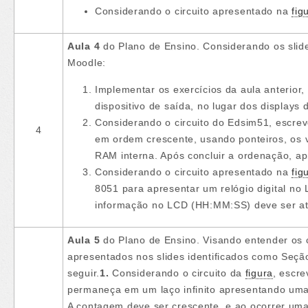
Considerando o circuito apresentado na
fig
Aula 4
do Plano de Ensino. Considerando os slid
Moodle:
Implementar os exercícios da aula anterio
dispositivo de saída, no lugar dos displays
Considerando o circuito do Edsim51, escrev
4
em ordem crescente, usando ponteiros, os
RAM interna. Após concluir a ordenação, ap
Considerando o circuito apresentado na
fig
8051 para apresentar um relógio digital n
informação no LCD (HH:MM:SS) deve ser at
Aula 5
do Plano de Ensino. Visando entender os c
apresentados nos slides identificados como Seção
seguir.
1.
Considerando o circuito da
figura
, escr
permaneça em um laço infinito apresentando uma
A contagem deve ser crescente, e ao ocorrer uma 