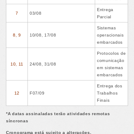
Entrega
7
03/08
Parcial
Sistemas
8, 9
10/08, 17/08
operacionais
embarcados
Protocolos de
comunicação
10, 11
24/08, 31/08
em sistemas
embarcados
Entrega dos
12
F07/09
Trabalhos
Finais
*A datas assinaladas terão atividades remotas
síncronas
Cronograma está sujeito a alterações.