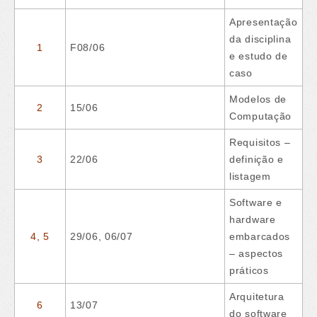
Apresentação
da disciplina
1
F08/06
e estudo de
caso
Modelos de
2
15/06
Computação
Requisitos –
3
22/06
definição e
listagem
Software e
hardware
4, 5
29/06, 06/07
embarcados
– aspectos
práticos
Arquitetura
6
13/07
do software