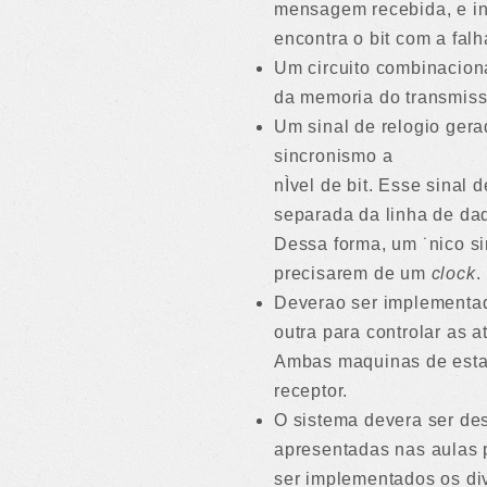
mensagem recebida, e in
encontra o bit com a falh
Um circuito combinaciona
da memoria do transmisso
Um sinal de relogio gera
sincronismo a
nÌvel de bit. Esse sinal
separada da linha de da
Dessa forma, um ˙nico si
precisarem de um
clock
.
Deverao ser implementad
outra para controlar as a
Ambas maquinas de estad
receptor.
O sistema devera ser de
apresentadas nas aulas 
ser implementados os di