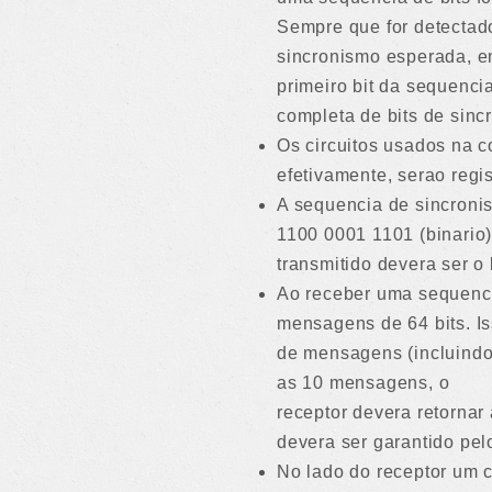
Sempre que for detectad
sincronismo esperada, en
primeiro bit da sequenci
completa de bits de sinc
Os circuitos usados na c
efetivamente, serao regi
A sequencia de sincron
1100 0001 1101 (binario)
transmitido devera ser o b
Ao receber uma sequenci
mensagens de 64 bits. Is
de mensagens (incluindo 
as 10 mensagens, o
receptor devera retorn
devera ser garantido pelo
No lado do receptor um c