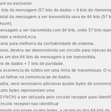
 um ou-exclusivo
 bits da mensagem (57 bits de dados + 6 bits de
Hammin
otal da mensagem a ser transmitida sera de 64 bits (57 b
cksum
).
sagem a ser transmitida com 64 bits, onde 57 bits repr
entam a redund‚ncia
saria para melhoria da confiabilidade do sistema.
ssor, devera ser desenvolvido um circuito para injecao de
as um dos 64 bits da mensagem a ser transmitida,
ts de dados + 7 bits de paridade.
r a ocorrencia de ruÌdos em uma linha de transmissao. O 
elas falhas na comunicacao de dados.
 falha, sera necessario adicionar quatro bytes de sincro
uatro bytes representam uma
YNCH) a ser utilizada pelo circuito receptor para identif
cuito receptor nao identificar
rmada por esses quatro bytes, a recepcao dos 64 bits da