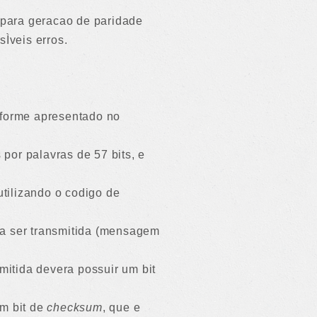
para geracao de paridade
Ìveis erros.
nforme apresentado no
por palavras de 57 bits, e
tilizando o codigo de
 a ser transmitida (mensagem
mitida devera possuir um bit
um bit de
checksum
, que e