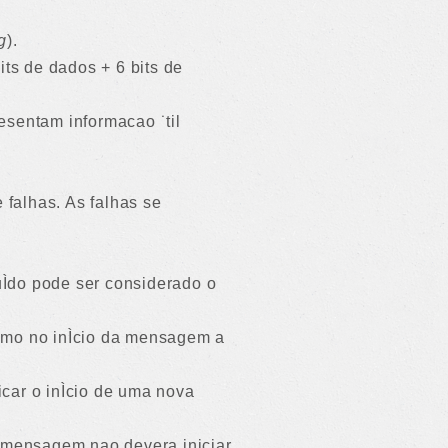
g
).
its de dados + 6 bits de
esentam informacao ˙til
 falhas. As falhas se
ruÌdo pode ser considerado o
nismo no inÌcio da mensagem a
icar o inÌcio de uma nova
 mensagem nao devera iniciar.