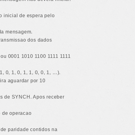
 inicial de espera pelo
t da mensagem.
 transmissao dos dados
ou 0001 1010 1100 1111 1111
 0, 1, 0, 1, 1, 0, 0, 1, …).
ira aguardar por 10
bits de SYNCH. Apos receber
o de operacao
s de paridade contidos na