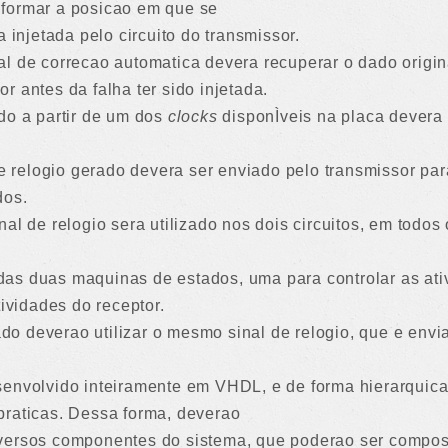
formar a posicao em que se
a injetada pelo circuito do transmissor.
l de correcao automatica devera recuperar o dado original
r antes da falha ter sido injetada.
do a partir de um dos
clocks
disponÌveis na placa devera s
 de relogio gerado devera ser enviado pelo transmissor pa
dos.
nal de relogio sera utilizado nos dois circuitos, em tod
as duas maquinas de estados, uma para controlar as ativ
tividades do receptor.
o deverao utilizar o mesmo sinal de relogio, que e envi
senvolvido inteiramente em VHDL, e de forma hierarquica
praticas. Dessa forma, deverao
versos componentes do sistema, que poderao ser compos