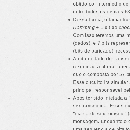
obtido por intermedio de
entre todos os demais 63
Dessa forma, o tamanho t
Hamming
+ 1 bit de
che
Com isso teremos uma men
(dados), e 7 bits repres
(bits de paridade) neces
Ainda no lado do transmi
resumirao a alterar apen
que e composta por 57 bi
Esse circuito ira simula
principal responsavel p
Apos ter sido injetada a
ser transmitida. Esses q
“marca de sincronismo” (S
mensagem. Enquanto o cir
uma sequencia de bits fo