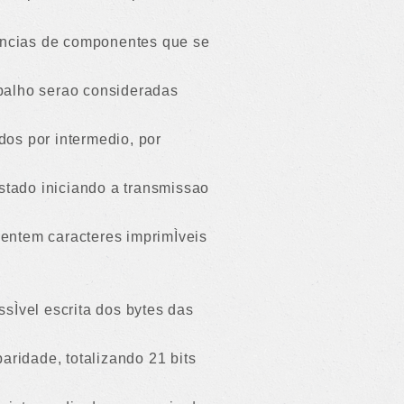
t‚ncias de componentes que se
balho serao consideradas
os por intermedio, por
estado iniciando a transmissao
entem caracteres imprimÌveis
sÌvel escrita dos bytes das
aridade, totalizando 21 bits