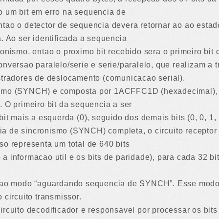
o um bit em erro na sequencia de
tao o detector de sequencia devera retornar ao ao estado
a. Ao ser identificada a sequencia
ronismo, entao o proximo bit recebido sera o primeiro bi
onversao paralelo/serie e serie/paralelo, que realizam a
stradores de deslocamento (comunicacao serial).
ismo (SYNCH) e composta por 1ACFFC1D (hexadecimal), 
. O primeiro bit da sequencia a ser
it mais a esquerda (0), seguido dos demais bits (0, 0, 1, 1,
a de sincronismo (SYNCH) completa, o circuito receptor 
so representa um total de 640 bits
a informacao util e os bits de paridade), para cada 32 
ar ao modo “aguardando sequencia de SYNCH”. Esse mod
 circuito transmissor.
ircuito decodificador e responsavel por processar os bit