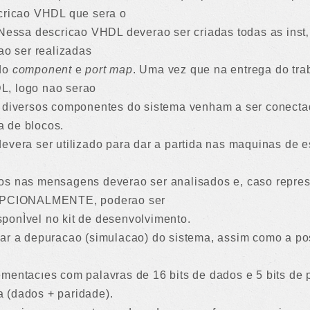
scricao VHDL que sera o
. Nessa descricao VHDL deverao ser criadas todas as ins
ao ser realizadas
ndo
component
e
port map
. Uma vez que na entrega do tra
L, logo nao serao
s diversos componentes do sistema venham a ser conectad
 de blocos.
devera ser utilizado para dar a partida nas maquinas de 
dos nas mensagens deverao ser analisados e, caso repres
 OPCIONALMENTE, poderao ser
ponÌvel no kit de desenvolvimento.
car a depuracao (simulacao) do sistema, assim como a pos
mentacıes com palavras de 16 bits de dados e 5 bits de p
 (dados + paridade).