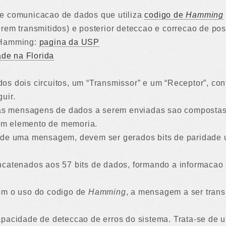
e comunicacao de dados que utiliza
codigo de
Hamming
rem transmitidos) e posterior deteccao e correcao de poss
 Hamming:
pagina da USP
ade na Florida
os dois circuitos, um “Transmissor” e um “Receptor”, co
uir.
 as mensagens de dados a serem enviadas sao compostas 
m elemento de memoria.
 de uma mensagem, devem ser gerados bits de paridade u
ncatenados aos 57 bits de dados, formando a informacao
om o uso do codigo de
Hamming
, a mensagem a ser trans
pacidade de deteccao de erros do sistema. Trata-se de 