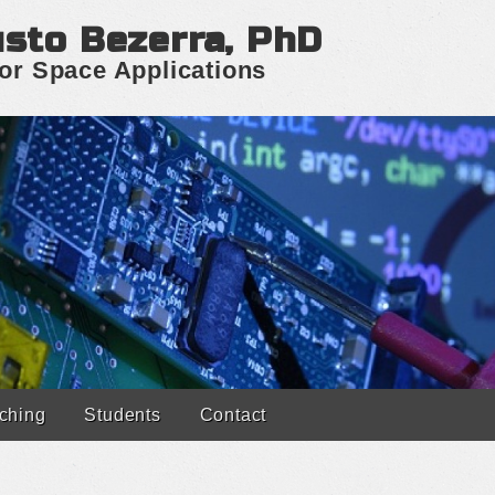
sto Bezerra, PhD
r Space Applications
ching
Students
Contact