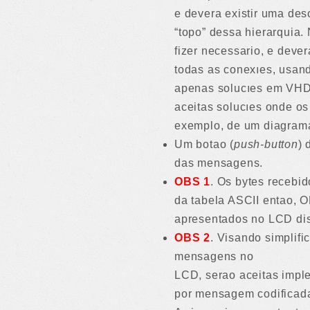
e devera existir uma de
“topo” dessa hierarquia
fizer necessario, e dever
todas as conexıes, usa
apenas solucıes em VHD
aceitas solucıes onde o
exemplo, de um diagrama
Um botao (
push-button
) 
das mensagens.
OBS 1
. Os bytes recebi
da tabela ASCII entao,
apresentados no LCD dis
OBS 2
. Visando simplifi
mensagens no
LCD, serao aceitas imple
por mensagem codificada