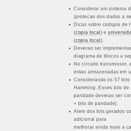
Considerar um sistema d
(protecao dos dados a se
Dicas sobre codigos de
(
copia local
) e
universid
(
copia local
).
Deverao ser implementad
diagrama de blocos a seg
No circuito transmissor,
estao armazenadas em u
Considerando os 57 bits
Hamming
. Esses bits de
paridade deverao ser co
+ bits de paridade).
Alem dos bits gerados c
adicional para
melhorar ainda mais a ca