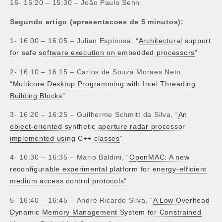
16- 15:20 – 15:30 – João Paulo Sehn
Segundo artigo (apresentacoes de 5 minutos):
1- 16:00 – 16:05 – Julian Espinosa, “
Architectural support
for safe software execution on embedded processors
”
2- 16:10 – 16:15 – Carlos de Souza Moraes Neto,
“
Multicore Desktop Programming with Intel Threading
Building Blocks
”
3- 16:20 – 16:25 – Guilherme Schmitt da Silva, “
An
object-oriented synthetic aperture radar processor
implemented using C++ classes
”
4- 16:30 – 16:35 – Mario Baldini, “
OpenMAC: A new
reconfigurable experimental platform for energy-efficient
medium access control protocols
”
5- 16:40 – 16:45 – André Ricardo Silva, “
A Low Overhead
Dynamic Memory Management System for Constrained